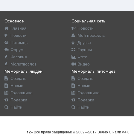
Основное
Социальная сеть
Главная
Новости
Новости
Мой профиль
Питомцы
Друзья
Форум
Группы
Часовня
Фото
Молитвослов
Видео
Мемориалы людей
Мемориалы питомцев
Создать
Создать
Новые
Новые
Годовщина
Годовщина
Подарки
Подарки
Найти
Найти
12+
Все права защищены! © 2009—2017 Вечно С нами v.4.0