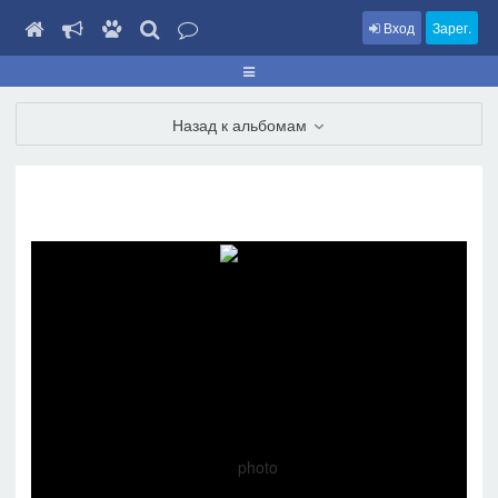
Вход
Зарег.
Назад к альбомам