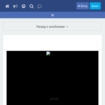
Вход
Зарег.
Назад к альбомам