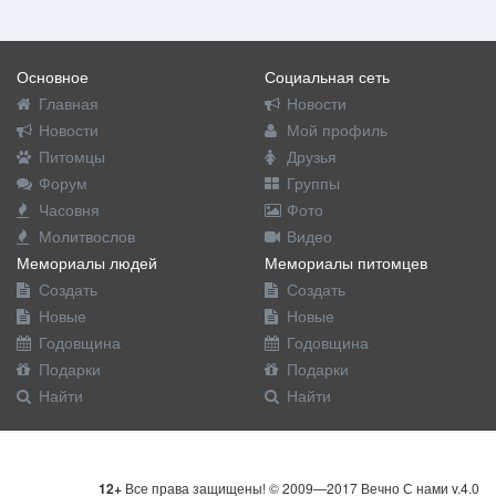
Основное
Социальная сеть
Главная
Новости
Новости
Мой профиль
Питомцы
Друзья
Форум
Группы
Часовня
Фото
Молитвослов
Видео
Мемориалы людей
Мемориалы питомцев
Создать
Создать
Новые
Новые
Годовщина
Годовщина
Подарки
Подарки
Найти
Найти
12+
Все права защищены! © 2009—2017 Вечно С нами v.4.0