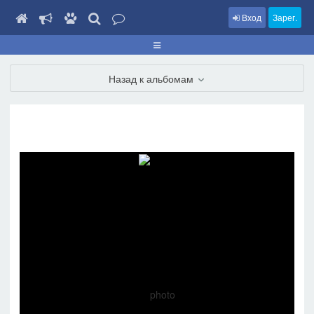
Вход
Зарег.
Назад к альбомам