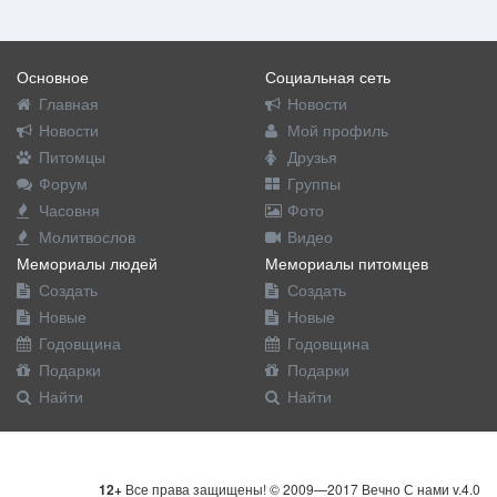
Основное
Социальная сеть
Главная
Новости
Новости
Мой профиль
Питомцы
Друзья
Форум
Группы
Часовня
Фото
Молитвослов
Видео
Мемориалы людей
Мемориалы питомцев
Создать
Создать
Новые
Новые
Годовщина
Годовщина
Подарки
Подарки
Найти
Найти
12+
Все права защищены! © 2009—2017 Вечно С нами v.4.0