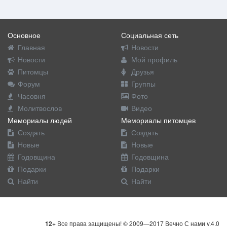
Основное
Социальная сеть
Главная
Новости
Новости
Мой профиль
Питомцы
Друзья
Форум
Группы
Часовня
Фото
Молитвослов
Видео
Мемориалы людей
Мемориалы питомцев
Создать
Создать
Новые
Новые
Годовщина
Годовщина
Подарки
Подарки
Найти
Найти
12+
Все права защищены! © 2009—2017 Вечно С нами v.4.0