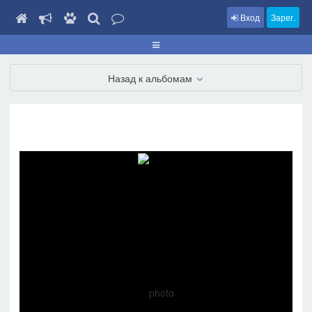
Вход
Зарег.
Назад к альбомам