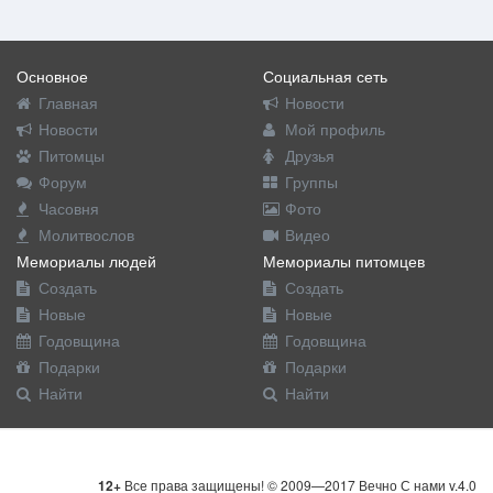
Основное
Социальная сеть
Главная
Новости
Новости
Мой профиль
Питомцы
Друзья
Форум
Группы
Часовня
Фото
Молитвослов
Видео
Мемориалы людей
Мемориалы питомцев
Создать
Создать
Новые
Новые
Годовщина
Годовщина
Подарки
Подарки
Найти
Найти
12+
Все права защищены! © 2009—2017 Вечно С нами v.4.0