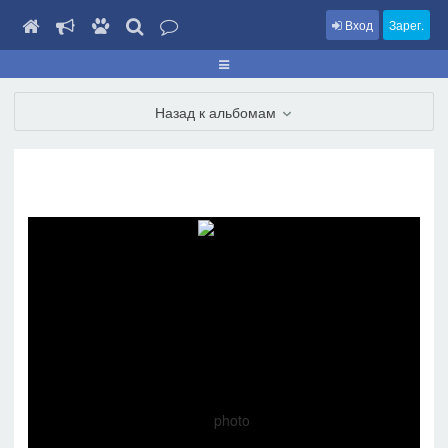
Вход
Зарег.
Назад к альбомам