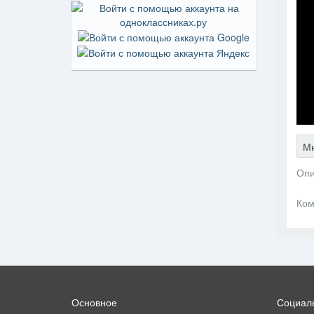
Мн
Опи
Ком
Основное
Социаль