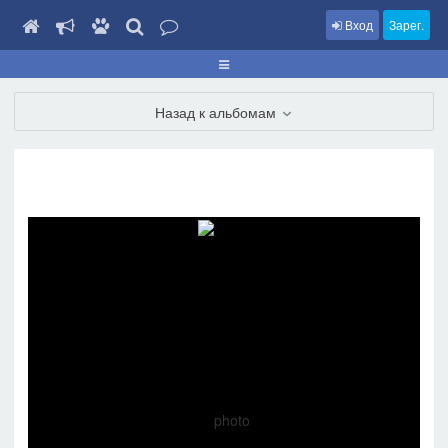
Вход
Зарег.
Назад к альбомам