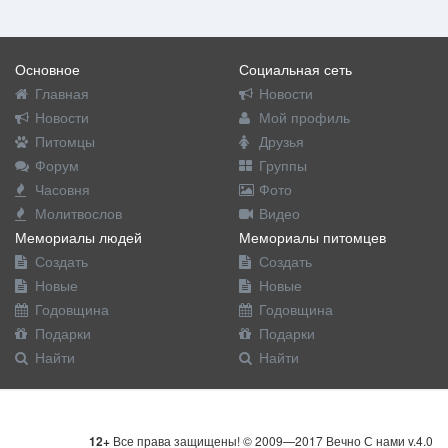
Основное
Социальная сеть
Главная
Новости
Новости
Мой профиль
Питомцы
Друзья
Форум
Группы
Часовня
Фото
Молитвослов
Видео
Мемориалы людей
Мемориалы питомцев
Создать
Создать
Новые
Новые
Годовщина
Годовщина
Подарки
Подарки
Найти
Найти
12+
Все права защищены! © 2009—2017 Вечно С нами v.4.0