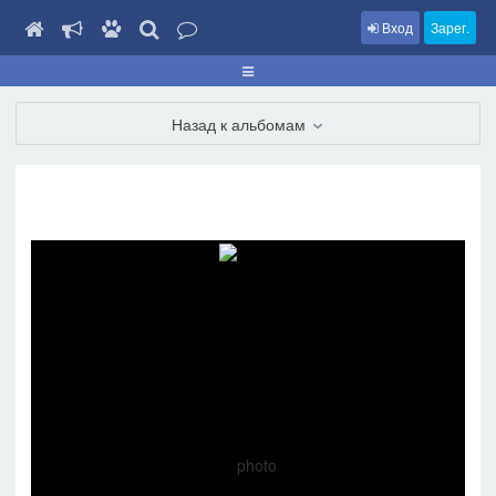
Вход
Зарег.
Назад к альбомам