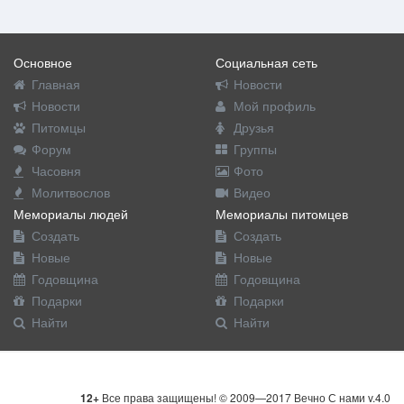
Основное
Социальная сеть
Главная
Новости
Новости
Мой профиль
Питомцы
Друзья
Форум
Группы
Часовня
Фото
Молитвослов
Видео
Мемориалы людей
Мемориалы питомцев
Создать
Создать
Новые
Новые
Годовщина
Годовщина
Подарки
Подарки
Найти
Найти
12+
Все права защищены! © 2009—2017 Вечно С нами v.4.0