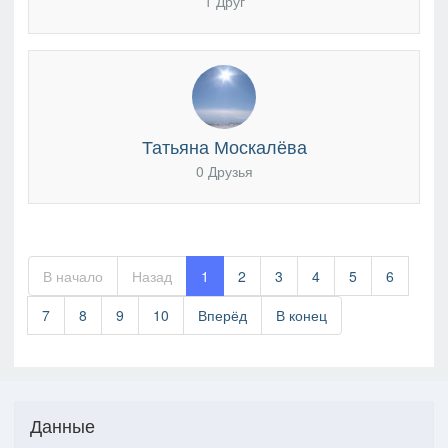
1 Друг
Татьяна Москалёва
0 Друзья
В начало
Назад
1
2
3
4
5
6
7
8
9
10
Вперёд
В конец
Данные