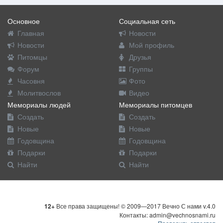
Основное
Социальная сеть
Главная
Новости
Новости
Мой профиль
Питомцы
Друзья
Форум
Группы
Часовня
Фото
Молитвослов
Видео
Мемориалы людей
Мемориалы питомцев
Создать
Создать
Новые
Новые
Годовщина
Годовщина
Подарки
Подарки
Найти
Найти
12+
Все права защищены! © 2009—2017 Вечно С нами v.4.0
Контакты: admin@vechnosnami.ru