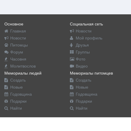
Основное
Социальная сеть
Главная
Новости
Новости
Мой профиль
Питомцы
Друзья
Форум
Группы
Часовня
Фото
Молитвослов
Видео
Мемориалы людей
Мемориалы питомцев
Создать
Создать
Новые
Новые
Годовщина
Годовщина
Подарки
Подарки
Найти
Найти