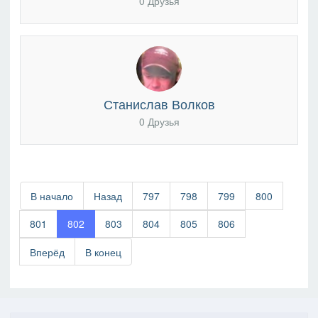
0 Друзья
Станислав Волков
0 Друзья
В начало
Назад
797
798
799
800
801
802
803
804
805
806
Вперёд
В конец