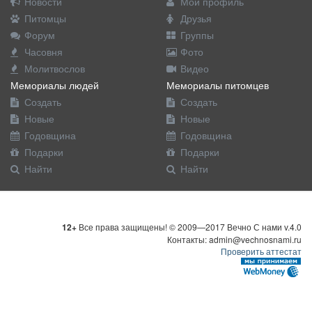
Новости
Мой профиль
Питомцы
Друзья
Форум
Группы
Часовня
Фото
Молитвослов
Видео
Мемориалы людей
Мемориалы питомцев
Создать
Создать
Новые
Новые
Годовщина
Годовщина
Подарки
Подарки
Найти
Найти
12+
Все права защищены! © 2009—2017 Вечно С нами v.4.0
Контакты: admin@vechnosnami.ru
Проверить аттестат