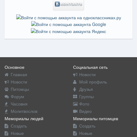
Основное
Социальная сеть
Главная
Новости
Новости
Мой профиль
Питомцы
Друзья
Форум
Группы
Часовня
Фото
Молитвослов
Видео
Мемориалы людей
Мемориалы питомцев
Создать
Создать
Новые
Новые