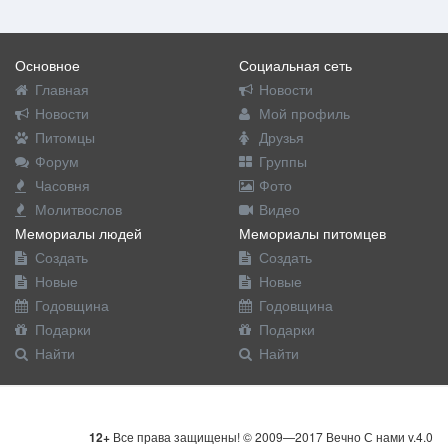
Основное
Социальная сеть
Главная
Новости
Новости
Мой профиль
Питомцы
Друзья
Форум
Группы
Часовня
Фото
Молитвослов
Видео
Мемориалы людей
Мемориалы питомцев
Создать
Создать
Новые
Новые
Годовщина
Годовщина
Подарки
Подарки
Найти
Найти
12+
Все права защищены! © 2009—2017 Вечно С нами v.4.0