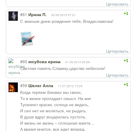
Цитировать
+1
#61
Ирина П.
30.06.2013 07:21
С земным днем рождения тебя, Владиславочка!
Цитировать
+1
#60
юсубова ирина
01.06.2013 20:29
Светлая память Славику,царство небесное!
Цитировать
+1
#59
Шелег Алла
17.07.2012 13:25
Когда теряем близких мы своих,
То в жизни пропадает смысл. На миг
Тускнеют краски, солнца не видать,
И сил нет ни молиться, ни рыдать.
В душе вдруг воцарилась пустота,
И жизнь не жизнь – сплошная маята…
А время мчится, все идет вперед,