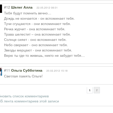
#12
Шелег Алла
22.05.2012 08:01
Тебя будут помнить вечно…
Дождь не кончается - он вспоминает тебя.
Тучи сгущаются - они вспоминают тебя.
Речка журчит - она вспоминает тебя.
Трава шелестит – она вспоминает тебя.
Солнце сияет - оно вспоминает тебя.
Небо сверкает - оно вспоминает тебя.
Звезды мерцают - они вспоминают тебя.
Верю ты где-то живешь, никто не забудет тебя…
#11
Ольга Субботина
20.02.2012 15:18
Светлая память Ольге!
1
2
новить список комментариев
S лента комментариев этой записи