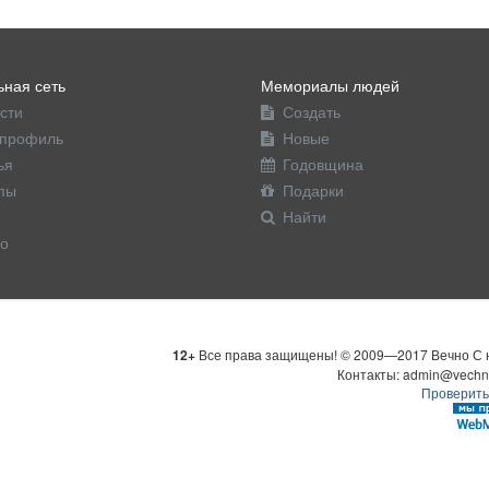
ная сеть
Мемориалы людей
сти
Создать
профиль
Новые
ья
Годовщина
пы
Подарки
Найти
о
12+
Все права защищены! © 2009—2017 Вечно С н
Контакты: admin@vechn
Проверить