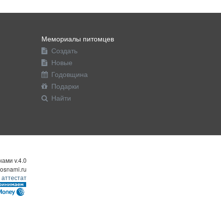
Мемориалы питомцев
Создать
Новые
Годовщина
Подарки
Найти
ами v.4.0
osnami.ru
 аттестат