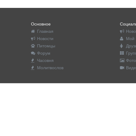
Основное
Социаль
Главная
Ново
Новости
Мой 
Питомцы
Друз
Форум
Груп
Часовня
Фото
Молитвослов
Виде