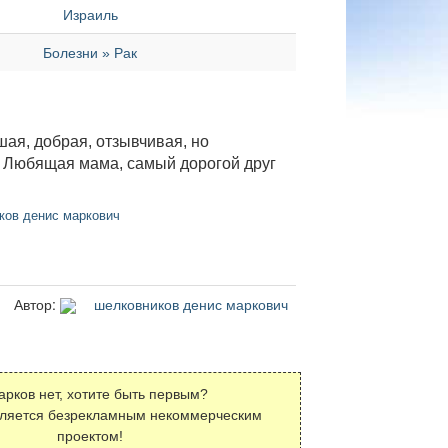
Израиль
Болезни » Рак
ая, добрая, отзывчивая, но
. Любящая мама, самый дорогой друг
ов денис маркович
Автор:
шелковников денис маркович
арков нет, хотите быть первым?
вляется безрекламным некоммерческим
проектом!