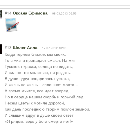
#14
Оксана Ефимова
08.03.2013 06:59
#13
Шелег Алла
17.07.2012 13:36
Когда теряем близких мы своих,
То в жизни пропадает смысл. На миг
Тускнеют краски, солнца не видать,
И сил нет ни молиться, ни рыдать.
В душе вдруг воцарилась пустота,
И жизнь не жизнь – сплошная маята…
А время мчится, все идет вперед,
Но в сердце нашем скорбь и горький лед.
Несем цветы к могиле дорогой,
Как дань последнюю творим поклон земной.
И слышим вдруг в душе своей ответ:
«Я рядом, ведь у Бога смерти нет!»