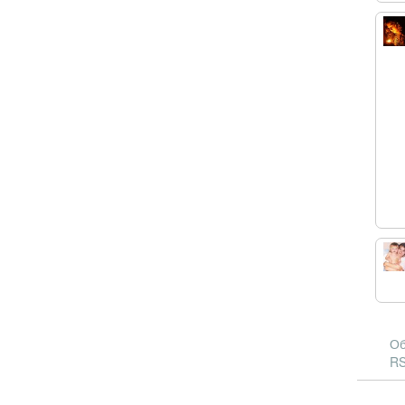
Об
RS