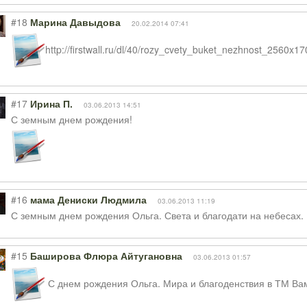
#18
Марина Давыдова
20.02.2014 07:41
http://firstwall.ru/dl/40/rozy_cvety_buket_nezhnost_2560x17
#17
Ирина П.
03.06.2013 14:51
С земным днем рождения!
#16
мама Дениски Людмила
03.06.2013 11:19
С земным днем рождения Ольга. Света и благодати на небесах.
#15
Баширова Флюра Айтугановна
03.06.2013 01:57
С днем рождения Ольга. Мира и благоденствия в ТМ Ва