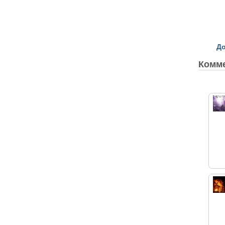
До
Комм