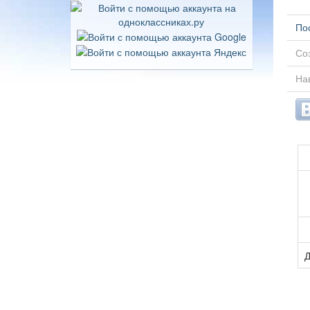
По
Соз
Нав
Д