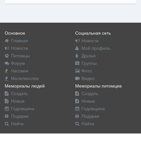
Основное
Социальная сеть
Главная
Новости
Новости
Мой профиль
Питомцы
Друзья
Форум
Группы
Часовня
Фото
Молитвослов
Видео
Мемориалы людей
Мемориалы питомцев
Создать
Создать
Новые
Новые
Годовщина
Годовщина
Подарки
Подарки
Найти
Найти