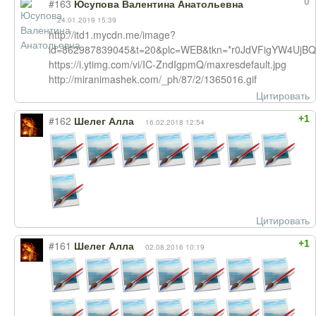
0
#163
Юсупова Валентина Анатольевна
24.01.2019 15:39
http://itd1.mycdn.me/image?
id=862987839045&t=20&plc=WEB&tkn=*r0JdVFigYW4UjB
https://i.ytimg.com/vi/IC-ZndIgpmQ/maxresdefault.jpg
http://miranimashek.com/_ph/87/2/1365016.gif
Цитировать
+1
#162
Шелег Алла
16.02.2018 12:54
Цитировать
+1
#161
Шелег Алла
02.08.2016 10:19