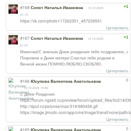
+1
#168
Сопот Наталья Ивановна
13.10.2020
21:13
https://vk.com/photo117262351_457239551
Цитировать
+1
#167
Сопот Наталья Ивановна
13.10.2020
21:07
Мамочка!С земным Днем рождения тебя поздравляю, с
Покровом и Днем матери.Счастья тебе родная в
Вечной жизни.ПОМНЮ.ЛЮБЛЮ.СКОБЛЮ.
Цитировать
0
#166
Юсупова Валентина Анатольевна
12.10.2020 15:52
С Днём Рождения
https://forum.ngs42.ru/preview/forum/upload_files/0c
http://4put.ru/pictures/max/319/980456.gif
https://image.jimcdn.com/app/cms/image/transf/none/pat
Цитировать
0
#165
Юсупова Валентина Анатольевна