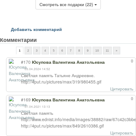
Смотреть все подарки (22)
Добавить комментарий
Комментарии
1
2
3
4
5
6
7
8
9
10
11
»
0
#170
Юсупова Валентина Анатольевна
03.04.2024 14:52
Светлая память Татьяне Андреевне.
http://4put.ru/pictures/max/319/980455.gif
Цитировать
0
#169
Юсупова Валентина Анатольевна
07.04.2021 13:13
Светлая память
http://www.ednist.info/media/images/38882/raw/67c42c3
http://4put.ru/pictures/max/849/2610386.gif
Цитировать