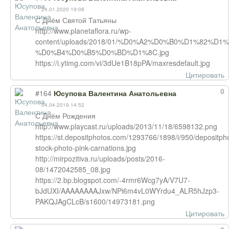
24.01.2020 19:08
С Днём Святой Татьяны
http://www.planetaflora.ru/wp-
content/uploads/2018/01/%D0%A2%D0%B0%D1%82%
%D0%B4%D0%B5%D0%BD%D1%8C.jpg
https://i.ytimg.com/vi/3dUe1B18pPA/maxresdefault.jpg
Цитировать
0
#164
Юсупова Валентина Анатольевна
04.04.2019 14:52
С Днём Рождения
http://www.playcast.ru/uploads/2013/11/18/6598132.png
https://st.depositphotos.com/1293766/1898/i/950/depositp
stock-photo-pink-carnations.jpg
http://mirpozitiva.ru/uploads/posts/2016-
08/1472042585_08.jpg
https://2.bp.blogspot.com/-4rmr6Wcg7yA/V7U7-
bJdUXI/AAAAAAAAJxw/NPi6m4vL0WYrdu4_ALR5hJzp3-
PAKQJAgCLcB/s1600/14973181.png
Цитировать