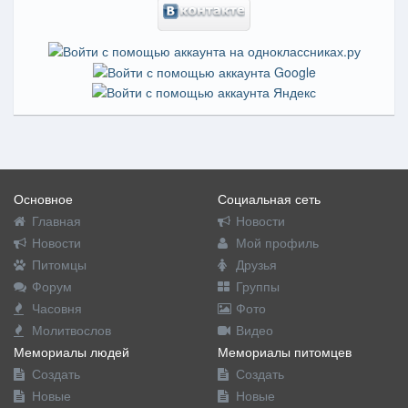
Основное
Социальная сеть
Главная
Новости
Новости
Мой профиль
Питомцы
Друзья
Форум
Группы
Часовня
Фото
Молитвослов
Видео
Мемориалы людей
Мемориалы питомцев
Создать
Создать
Новые
Новые