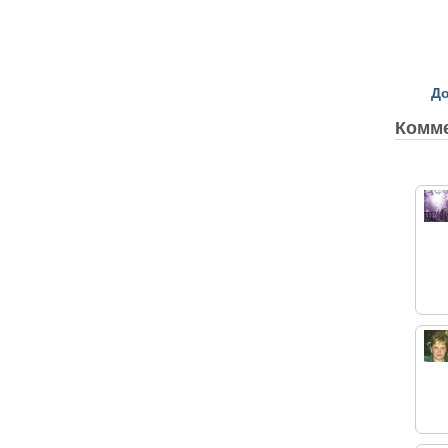
До
Комм