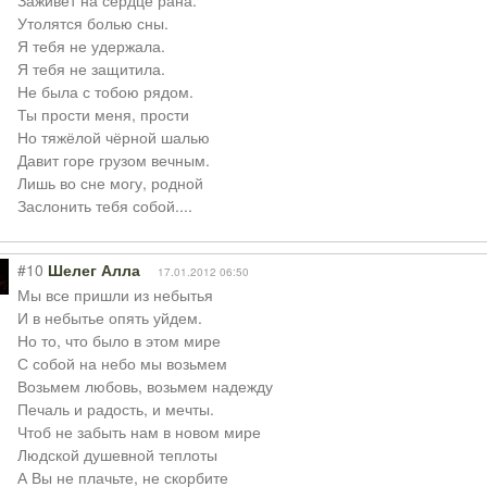
Заживёт на сердце рана.
Утолятся болью сны.
Я тебя не удержала.
Я тебя не защитила.
Не была с тобою рядом.
Ты прости меня, прости
Но тяжёлой чёрной шалью
Давит горе грузом вечным.
Лишь во сне могу, родной
Заслонить тебя собой....
#10
Шелег Алла
17.01.2012 06:50
Мы все пришли из небытья
И в небытье опять уйдем.
Но то, что было в этом мире
С собой на небо мы возьмем
Возьмем любовь, возьмем надежду
Печаль и радость, и мечты.
Чтоб не забыть нам в новом мире
Людской душевной теплоты
А Вы не плачьте, не скорбите