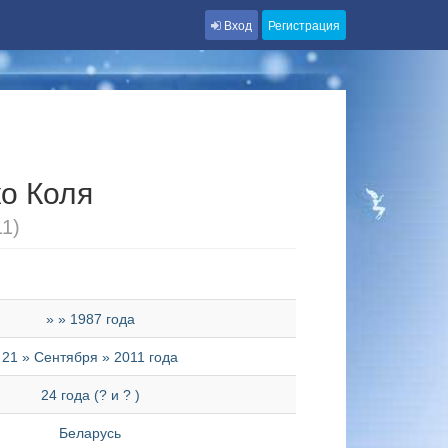
Вход
Регистрация
о Коля
11)
» » 1987 года
21 » Сентября » 2011 года
24 года (? и ? )
Беларусь