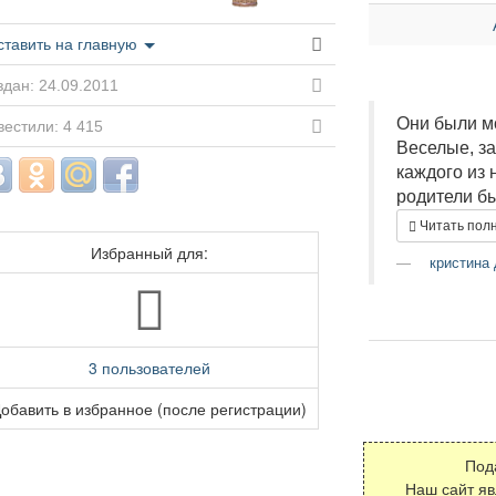
ставить на главную
дан: 24.09.2011
Они были мо
естили: 4 415
Веселые, за
каждого из н
родители бы
Читать пол
Избранный для:
кристина 
3 пользователей
обавить в избранное (после регистрации)
Под
Наш сайт я