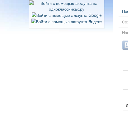
По
Соз
Нав
Д