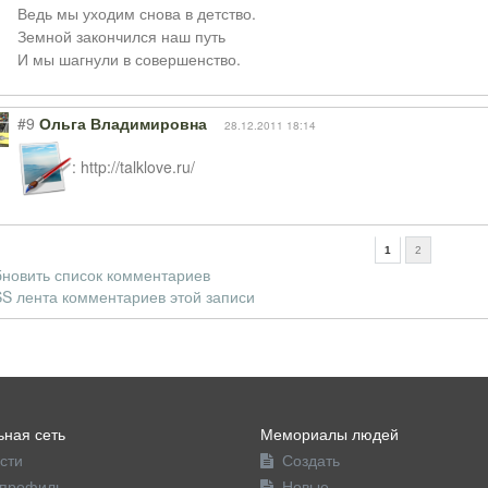
Ведь мы уходим снова в детство.
Земной закончился наш путь
И мы шагнули в совершенство.
#9
Ольга Владимировна
28.12.2011 18:14
: http://talklove.ru/
1
2
новить список комментариев
S лента комментариев этой записи
ная сеть
Мемориалы людей
сти
Создать
профиль
Новые