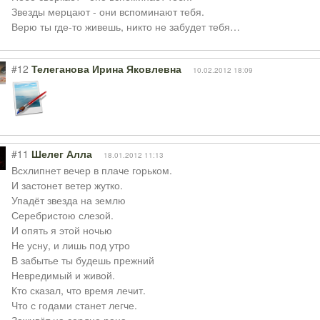
Звезды мерцают - они вспоминают тебя.
Верю ты где-то живешь, никто не забудет тебя…
#12
Телеганова Ирина Яковлевна
10.02.2012 18:09
#11
Шелег Алла
18.01.2012 11:13
Всхлипнет вечер в плаче горьком.
И застонет ветер жутко.
Упадёт звезда на землю
Серебристою слезой.
И опять я этой ночью
Не усну, и лишь под утро
В забытье ты будешь прежний
Невредимый и живой.
Кто сказал, что время лечит.
Что с годами станет легче.