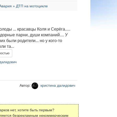
Авария » ДТП на мотоцикле
лоды ... красавцы Коля и Серёга.....
дорные парни, души компаний.... У
их были родители... но у кого-то
ли та...
ностью
далидович
Автор:
кристина далидович
арков нет, хотите быть первым?
вляется безрекламным некоммерческим