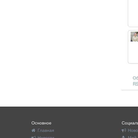
Об
RS
Основное
Социаль
Главная
Ново
Новости
Мой 