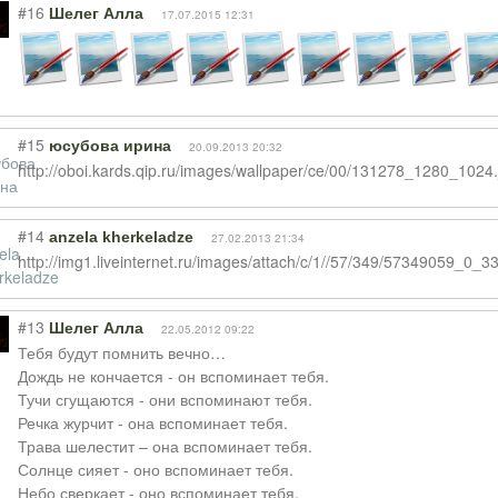
#16
Шелег Алла
17.07.2015 12:31
#15
юсубова ирина
20.09.2013 20:32
http://oboi.kards.qip.ru/images/wallpaper/ce/00/131278_1280_102
#14
anzela kherkeladze
27.02.2013 21:34
http://img1.liveinternet.ru/images/attach/c/1//57/349/57349059_0_
#13
Шелег Алла
22.05.2012 09:22
Тебя будут помнить вечно…
Дождь не кончается - он вспоминает тебя.
Тучи сгущаются - они вспоминают тебя.
Речка журчит - она вспоминает тебя.
Трава шелестит – она вспоминает тебя.
Солнце сияет - оно вспоминает тебя.
Небо сверкает - оно вспоминает тебя.