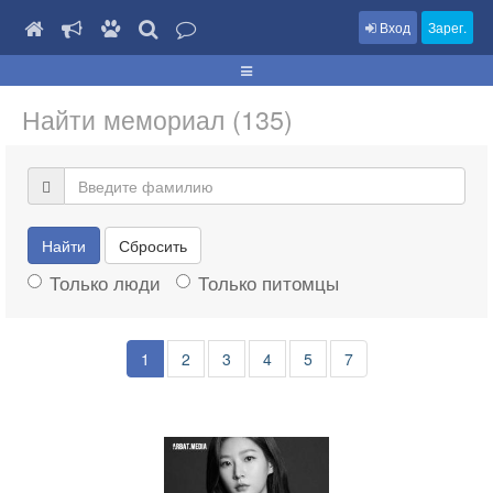
Вход
Зарег.
Найти мемориал (135)
Найти
Сбросить
Только люди
Только питомцы
1
2
3
4
5
7