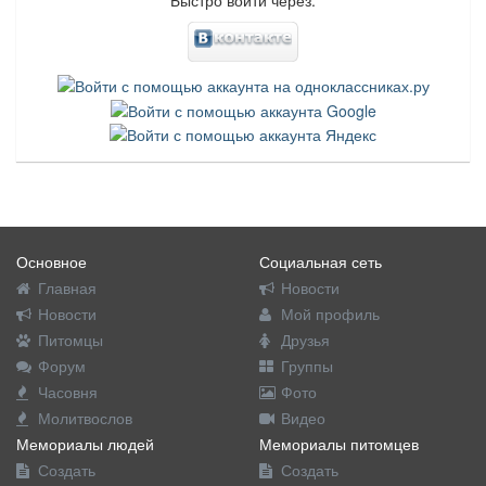
Основное
Социальная сеть
Главная
Новости
Новости
Мой профиль
Питомцы
Друзья
Форум
Группы
Часовня
Фото
Молитвослов
Видео
Мемориалы людей
Мемориалы питомцев
Создать
Создать