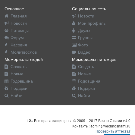
Основное
Социальная сеть
Главная
Новости
Новости
Мой профиль
Питомцы
Друзья
Форум
Группы
Часовня
Фото
Молитвослов
Видео
Мемориалы людей
Мемориалы питомцев
Создать
Создать
Новые
Новые
Годовщина
Годовщина
Подарки
Подарки
Найти
Найти
12+
Все права защищены! © 2009—2017 Вечно С нами v.4.0
Контакты: admin@vechnosnami.ru
Проверить аттестат