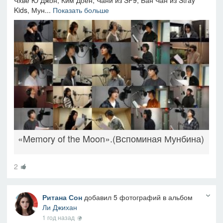
Чхве Ю Джон, Ким Доён, Чани из SF9, Бан Чан из Stray
Kids, Мун...
Показать больше
«Memory of the Moon».(Вспоминая Мунбина)
2
Ритана Сон
добавил 5 фотографий в альбом
Ли Джихан
1 год назад