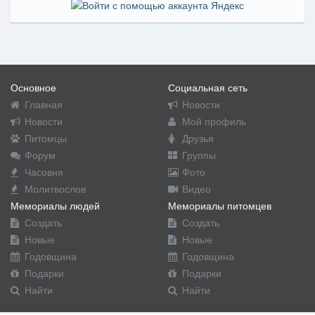
Основное
Социальная сеть
Главная
Новости
Новости
Мой профиль
Питомцы
Друзья
Форум
Группы
Часовня
Фото
Молитвослов
Видео
Мемориалы людей
Мемориалы питомцев
Создать
Создать
Новые
Новые
Годовщина
Годовщина
Подарки
Подарки
Найти
Найти