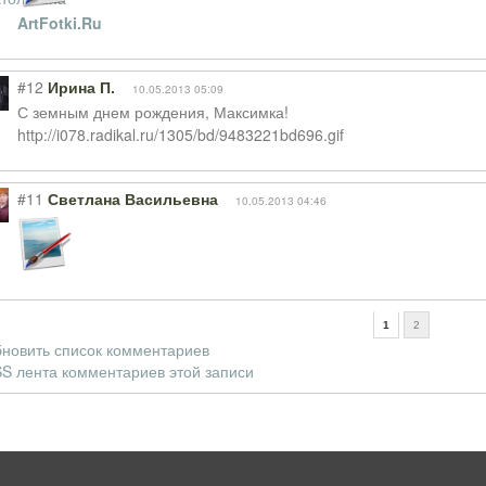
ArtFotki.Ru
#12
Ирина П.
10.05.2013 05:09
С земным днем рождения, Максимка!
http://i078.radikal.ru/1305/bd/9483221bd696.gif
#11
Светлана Васильевна
10.05.2013 04:46
1
2
новить список комментариев
S лента комментариев этой записи