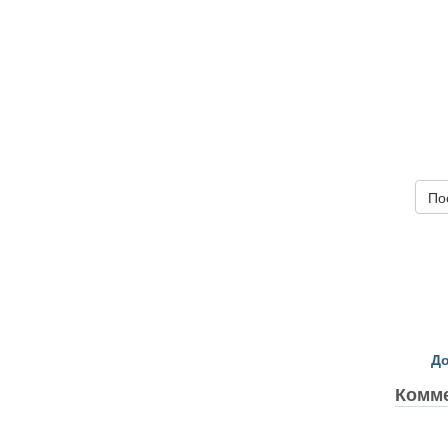
По
До
Комм