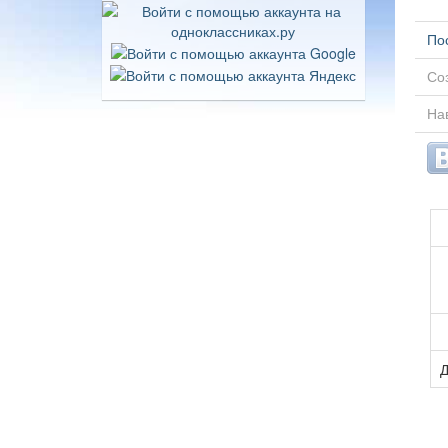
По
Соз
Нав
Д