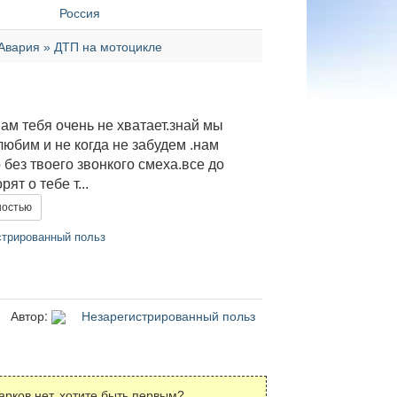
Россия
Авария » ДТП на мотоцикле
ам тебя очень не хватает.знай мы
любим и не когда не забудем .нам
 без твоего звонкого смеха.все до
рят о тебе т...
ностью
трированный польз
Автор:
Незарегистрированный польз
арков нет, хотите быть первым?