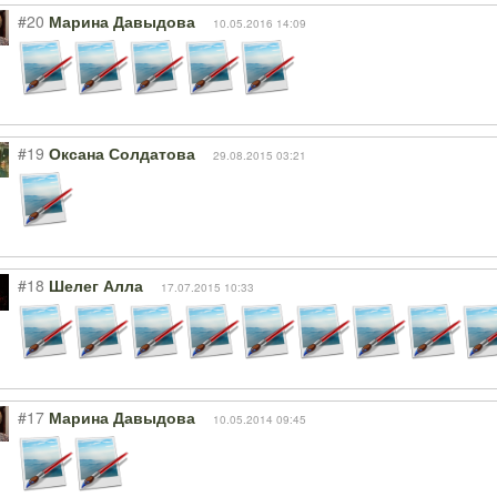
#20
Марина Давыдова
10.05.2016 14:09
#19
Оксана Солдатова
29.08.2015 03:21
#18
Шелег Алла
17.07.2015 10:33
#17
Марина Давыдова
10.05.2014 09:45