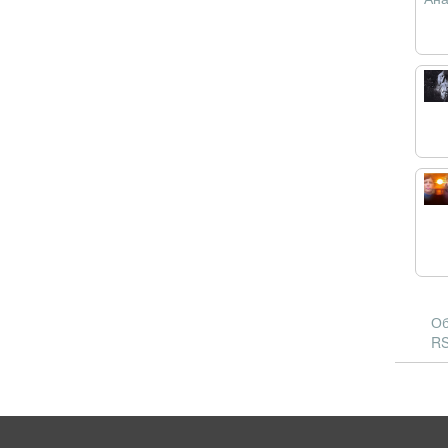
Об
RS