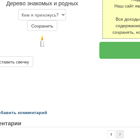
Дерево знакомых и родных
Наш сайт я
Все доходы
Сохранить
содержание
сохранять, н
ставить свечку
бавить комментарий
ентарии
1
2