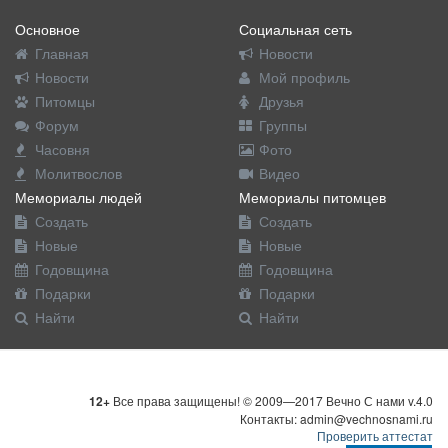
Основное
Социальная сеть
Главная
Новости
Новости
Мой профиль
Питомцы
Друзья
Форум
Группы
Часовня
Фото
Молитвослов
Видео
Мемориалы людей
Мемориалы питомцев
Создать
Создать
Новые
Новые
Годовщина
Годовщина
Подарки
Подарки
Найти
Найти
12+
Все права защищены! © 2009—2017 Вечно С нами v.4.0
Контакты: admin@vechnosnami.ru
Проверить аттестат