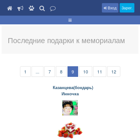
Вход
Зарег.
Последние подарки к мемориалам
1
...
7
8
9
10
11
12
Казанцева(бондарь)
Инночка