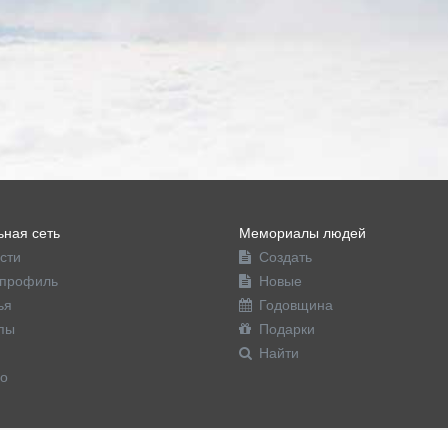
ная сеть
Мемориалы людей
сти
Создать
профиль
Новые
ья
Годовщина
пы
Подарки
Найти
о