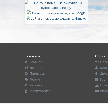
Основное
Социаль
Главная
Ново
Новости
Мой 
Питомцы
Друз
Форум
Груп
Часовня
Фото
Молитвослов
Виде