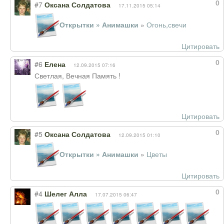
0
#7
Оксана Солдатова
17.11.2015 05:14
Открытки » Анимашки
»
Огонь,свечи
Цитировать
0
#6
Елена
12.09.2015 07:16
Светлая, Вечная Память !
Цитировать
0
#5
Оксана Солдатова
12.09.2015 01:10
Открытки » Анимашки
»
Цветы
Цитировать
0
#4
Шелег Алла
17.07.2015 06:47