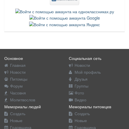
Основное
Социальная сеть
Главная
Новости
Новости
Мой профиль
Питомцы
Друзья
Форум
Группы
Часовня
Фото
Молитвослов
Видео
Мемориалы людей
Мемориалы питомцев
Создать
Создать
Новые
Новые
Годовщина
Годовщина