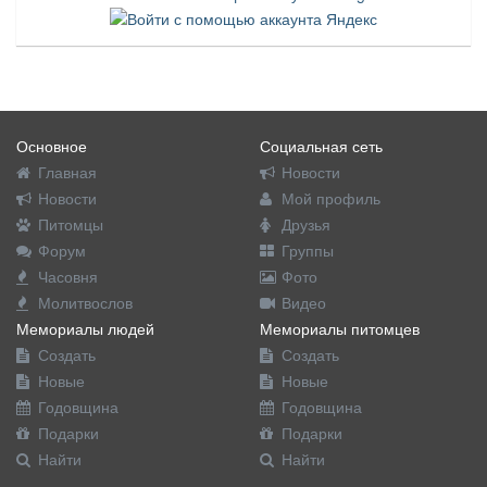
Основное
Социальная сеть
Главная
Новости
Новости
Мой профиль
Питомцы
Друзья
Форум
Группы
Часовня
Фото
Молитвослов
Видео
Мемориалы людей
Мемориалы питомцев
Создать
Создать
Новые
Новые
Годовщина
Годовщина
Подарки
Подарки
Найти
Найти