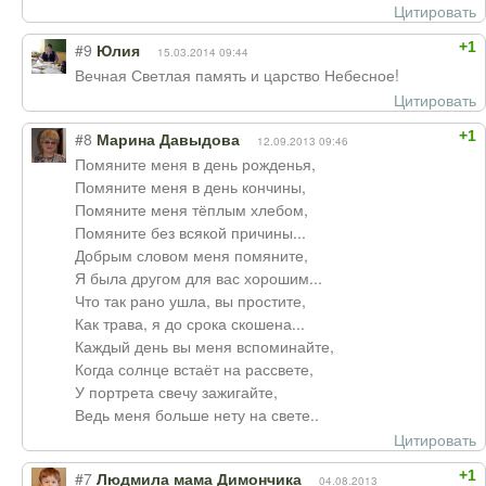
Цитировать
+1
#9
Юлия
15.03.2014 09:44
Вечная Светлая память и царство Небесное!
Цитировать
+1
#8
Марина Давыдова
12.09.2013 09:46
Помяните меня в день рожденья,
Помяните меня в день кончины,
Помяните меня тёплым хлебом,
Помяните без всякой причины...
Добрым словом меня помяните,
Я была другом для вас хорошим...
Что так рано ушла, вы простите,
Как трава, я до срока скошена...
Каждый день вы меня вспоминайте,
Когда солнце встаёт на рассвете,
У портрета свечу зажигайте,
Ведь меня больше нету на свете..
Цитировать
+1
#7
Людмила мама Димончика
04.08.2013