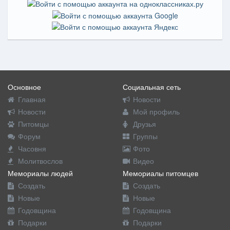
Основное
Социальная сеть
Главная
Новости
Новости
Мой профиль
Питомцы
Друзья
Форум
Группы
Часовня
Фото
Молитвослов
Видео
Мемориалы людей
Мемориалы питомцев
Создать
Создать
Новые
Новые
Годовщина
Годовщина
Подарки
Подарки