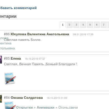
бавить комментарий
ентарии
1
2
3
4
5
6
7
#86
Юсупова Валентина Анатольевна
09.01.2016 17:39
Светлая память Бэлле.
#85
Елена
16.10.2015 07:37
Светлая, Вечная Память ,Божьей Благодати !
#84
Оксана Солдатова
16.10.2015 01:00
Открытки » Анимашки
»
Огонь,свечи