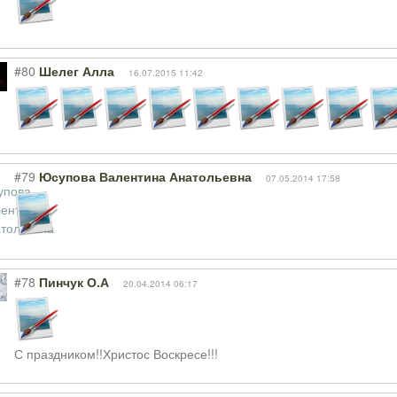
#80
Шелег Алла
16.07.2015 11:42
#79
Юсупова Валентина Анатольевна
07.05.2014 17:58
#78
Пинчук О.А
20.04.2014 06:17
С праздником!!Христос Воскресе!!!