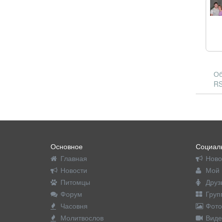
Об
RS
Основное
Социаль
Главная
Ново
Новости
Мой 
Питомцы
Друз
Форум
Груп
Часовня
Фото
Молитвослов
Виде