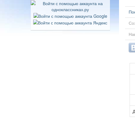
По
Соз
Нав
Д