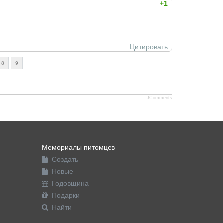
+1
Цитировать
8
9
JComments
Мемориалы питомцев
Создать
Новые
Годовщина
Подарки
Найти