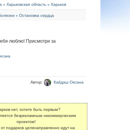
а » Харьковская область » Харьков
Болезни » Остановка сердца
тебя люблю! Присмотри за
ксана
Автор:
Кайдаш Оксана
арков нет, хотите быть первым?
вляется безрекламным некоммерческим
проектом!
 от подарков целенаправленно идут на