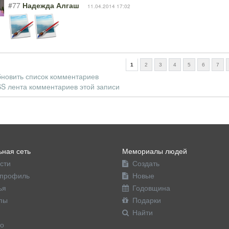
#77
Надежда Алгаш
11.04.2014 17:02
1
2
3
4
5
6
7
новить список комментариев
S лента комментариев этой записи
ная сеть
Мемориалы людей
сти
Создать
профиль
Новые
ья
Годовщина
пы
Подарки
Найти
о