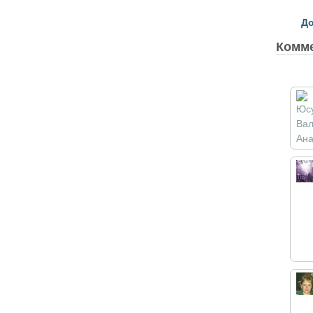
До
Комм