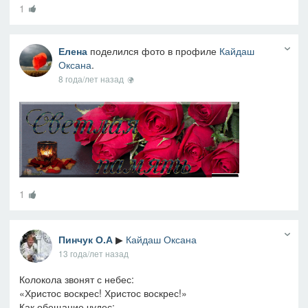
1
Елена
поделился фото в профиле
Кайдаш
Оксана
.
8 года/лет назад
1
Пинчук О.А
▶
Кайдаш Оксана
13 года/лет назад
Колокола звонят с небес:
«Христос воскрес! Христос воскрес!»
Как обещание чудес: