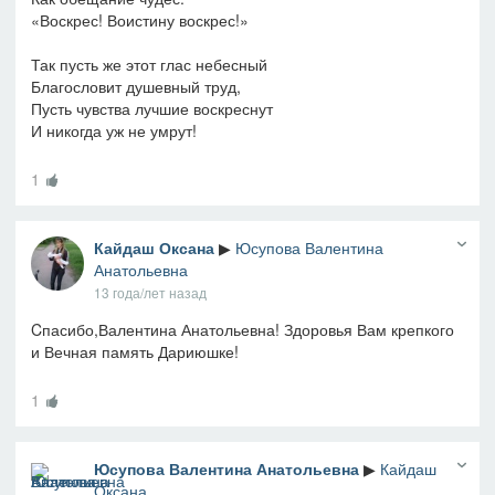
«Воскрес! Воистину воскрес!»
Так пусть же этот глас небесный
Благословит душевный труд,
Пусть чувства лучшие воскреснут
И никогда уж не умрут!
1
Кайдаш Оксана
▶
Юсупова Валентина
Анатольевна
13 года/лет назад
Cпасибо,Валентина Анатольевна! Здоровья Вам крепкого
и Вечная память Дариюшке!
1
Юсупова Валентина Анатольевна
▶
Кайдаш
Оксана