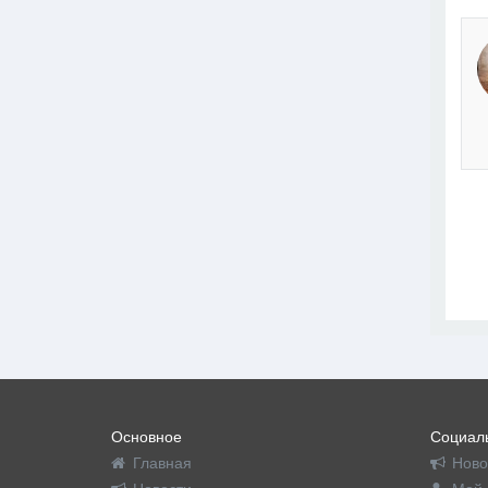
Основное
Социаль
Главная
Ново
Новости
Мой 