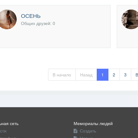
ОСЕНЬ
Общих друзей: 0
В начало
Назад
1
2
3
ная сеть
Мемориалы людей
сти
Создать
профиль
Новые