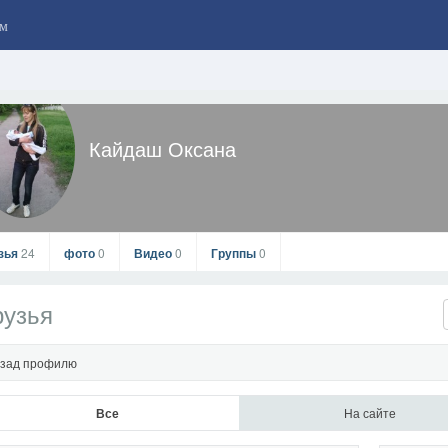
м
Кайдаш Оксана
зья
24
фото
0
Видео
0
Группы
0
рузья
зад профилю
Все
На сайте
Кайдаш Оксана