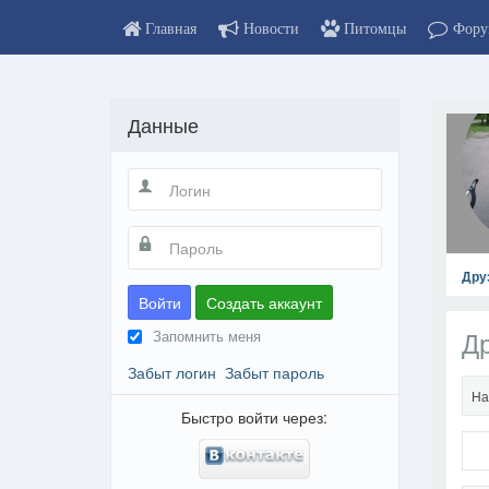
Главная
Новости
Питомцы
Фору
Данные
Дру
Войти
Создать аккаунт
Д
Запомнить меня
Забыт логин
Забыт пароль
На
Быстро войти через: