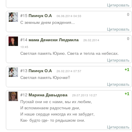
Цитировать
0
#15
Пинчук О.А
06.06.2014 04:33
С земным днем рождения...
Цитировать
0
#14
мама Дениски Людмила
26.02.2014
10:45
Светлая память Юрию. Света и тепла на небесах.
Цитировать
+1
#13
Пинчук О.А
26.02.2014 07:57
Светлая память Юрочке!!
Цитировать
+1
#12
Марина Давыдова
29.07.2013 10:27
Пускай они не с нами, мы их любим,
И вспоминаем радостные дни,
И наше сердце никогда их не забудет,
Как- будто где- то рядышком они.
Цитировать