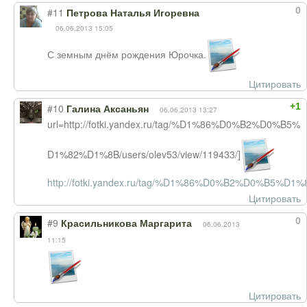
0
#11
Петрова Наталья Игоревна
06.06.2013 15:05
С земным днём рождения Юрочка.
Цитировать
+1
#10
Галина Аксаньян
06.06.2013 13:27
url=http://fotki.yandex.ru/tag/%D1%86%D0%B2%D0%B5%
D1%82%D1%8B/users/olev53/view/119433/]
http://fotki.yandex.ru/tag/%D1%86%D0%B2%D0%B5%D1%8
Цитировать
0
#9
Красильникова Маргарита
06.06.2013
11:15
Цитировать