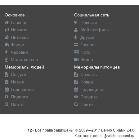
Основное
Социальная сеть
Главная
Новости
Новости
Мой профиль
Питомцы
Друзья
Форум
Группы
Часовня
Фото
Молитвослов
Видео
Мемориалы людей
Мемориалы питомцев
Создать
Создать
Новые
Новые
Годовщина
Годовщина
Подарки
Подарки
Найти
Найти
12+
Все права защищены! © 2009—2017 Вечно С нами v.4.0
Контакты: admin@vechnosnami.ru