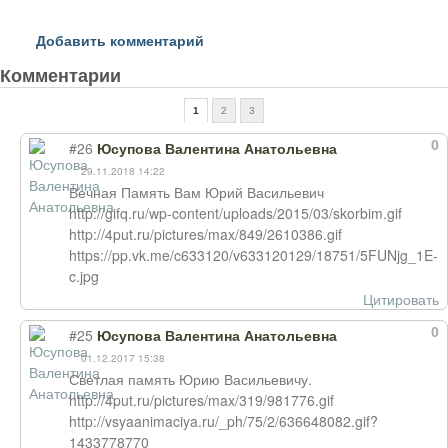
Добавить комментарий
Комментарии
1
2
3
0
#26
Юсупова Валентина Анатольевна
29.11.2018 14:22
Вечная Память Вам Юрий Васильевич
http://gifq.ru/wp-content/uploads/2015/03/skorbim.gif
http://4put.ru/pictures/max/849/2610386.gif
https://pp.vk.me/c633120/v633120129/18751/5FUNjg_1E-
c.jpg
Цитировать
0
#25
Юсупова Валентина Анатольевна
01.12.2017 15:38
Светлая память Юрию Васильевичу.
http://4put.ru/pictures/max/319/981776.gif
http://vsyaanimaciya.ru/_ph/75/2/636648082.gif?
1433778770