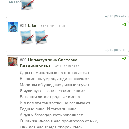
Цитировать
+1
#21
Lika
14.12.2015 12:50
Цитировать
+3
#20
Нигматуллина Светлана
Владимировна
07.11.2015 08:55
Дары поминальные на столах лежат,
В храме полумрак, люди со свечами.
Молитвы об ушедших дивные звучат
Я чувствую — они незримо с нами.
Батюшки читают родные имена.
И в памяти так явственно всплывают
Родные лица. И такая тишина.
А душу благодарность заполняет.
О, как же много в нас произросло от них,
Они для нас всегда опорой были.