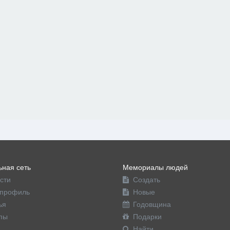
ная сеть
Мемориалы людей
сти
Создать
профиль
Новые
ья
Годовщина
пы
Подарки
Найти