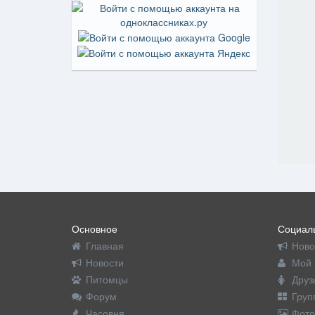
Основное
Социаль
Главная
Ново
Новости
Мой 
Питомцы
Друз
Форум
Груп
Часовня
Фото