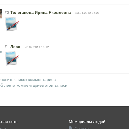
#2
Телеганова Ирина Яковлевна
23.04.2012 05:20
#1
Леся
23.02.2011 15:12
новить список комментариев
S лента комментариев этой записи
ная сеть
Мемориалы людей
сти
Создать