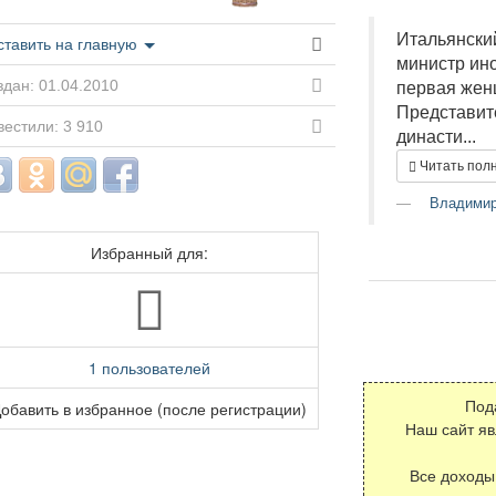
Итальянски
ставить на главную
министр ин
дан: 01.04.2010
первая женщ
Представит
естили: 3 910
династи...
Читать пол
Владимир
Избранный для:
1 пользователей
обавить в избранное (после регистрации)
Под
Наш сайт я
Все доходы