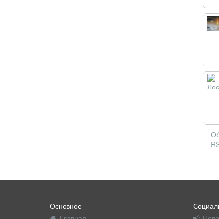
Об
RS
Основное
Социаль
Главная
Ново