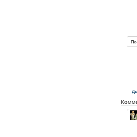
По
До
Комм