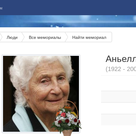
м
Люди
Все мемориалы
Найти мемориал
Аньел
(1922 - 20