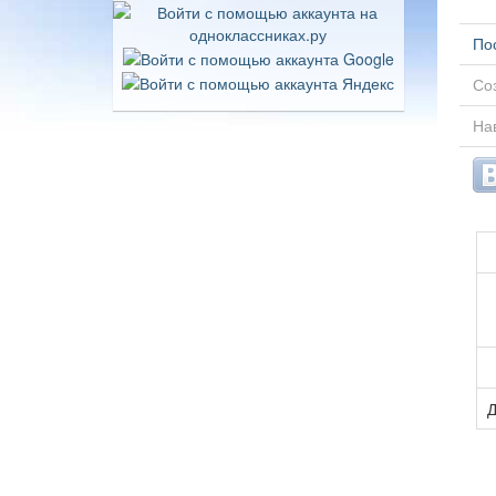
По
Соз
Нав
Д