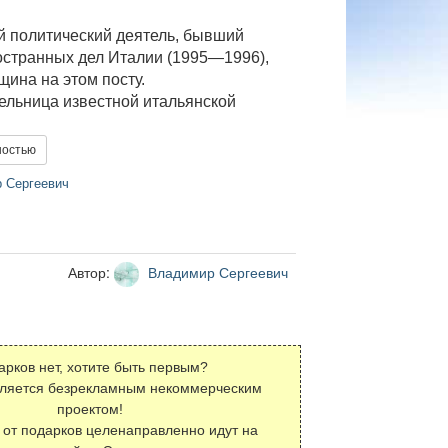
й политический деятель, бывший
остранных дел Италии (1995—1996),
ина на этом посту.
ельница известной итальянской
ностью
 Сергеевич
Автор:
Владимир Сергеевич
арков нет, хотите быть первым?
вляется безрекламным некоммерческим
проектом!
 от подарков целенаправленно идут на