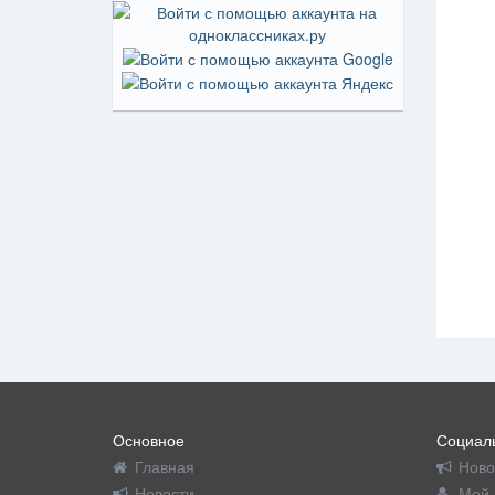
Основное
Социаль
Главная
Ново
Новости
Мой 