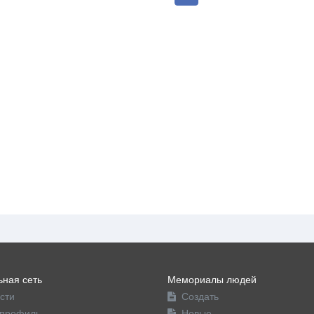
ная сеть
Мемориалы людей
сти
Создать
профиль
Новые