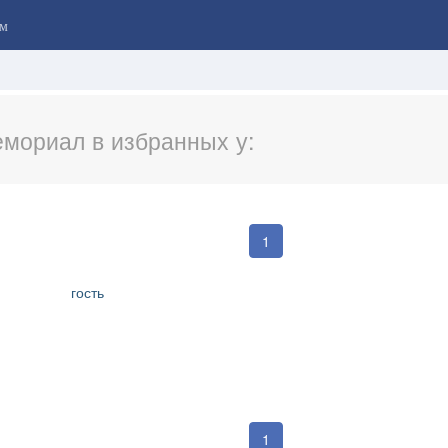
м
мориал в избранных у:
1
гость
1