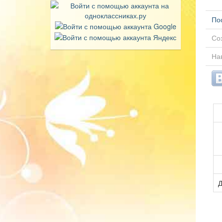
По
Соз
Нав
Д