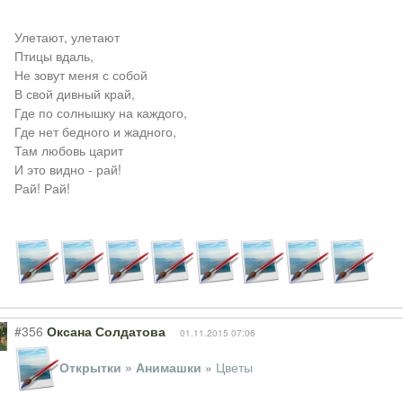
Улетают, улетают
Птицы вдаль,
Не зовут меня с собой
В свой дивный край,
Где по солнышку на каждого,
Где нет бедного и жадного,
Там любовь царит
И это видно - рай!
Рай! Рай!
#356
Оксана Солдатова
01.11.2015 07:06
Открытки » Анимашки
»
Цветы