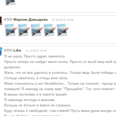
#360
Марина Давыдова
07.03.2016 13:09
#359
Lika
13.12.2015 10:28
Я не ушла. Просто адрес сменился.
Просто теперь не найдет меня почта. Просто со мной мир мой п
досрочно.
Жаль, что не все удалось и успелось, Только ведь были победы и
Солнце смеялось, и птицы мне пели,
Море плескалось у ног беззаботно... Только не плачьте - прошу 
поверьте! Я никогда не скажу вам: "Прощайте". Тот, кого помнят 
В ваших молитвах и в памяти вашей
Я навсегда молода и красива.
Больше не больно и вовсе не страшно,
Буду теперь я свободной, счастливой! Пусть ваши души всегда о
Вы улыбайтесь, меня вспоминая,