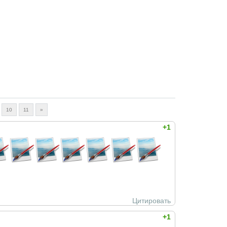
10
11
»
+1
Цитировать
+1