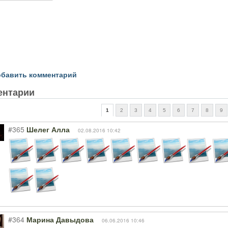
бавить комментарий
ентарии
1
2
3
4
5
6
7
8
9
#365
Шелег Алла
02.08.2016 10:42
#364
Марина Давыдова
06.06.2016 10:46