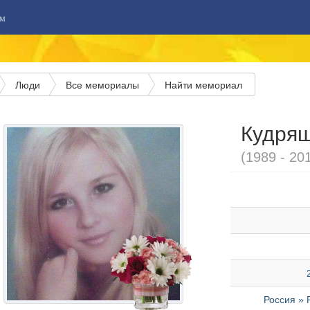
м
Люди
Все мемориалы
Найти мемориал
Кудря
(1989 - 20
Россия » 