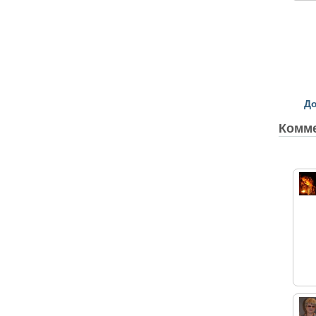
До
Комм