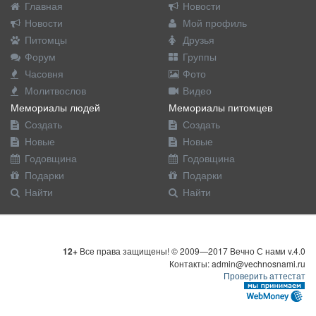
Главная
Новости
Новости
Мой профиль
Питомцы
Друзья
Форум
Группы
Часовня
Фото
Молитвослов
Видео
Мемориалы людей
Мемориалы питомцев
Создать
Создать
Новые
Новые
Годовщина
Годовщина
Подарки
Подарки
Найти
Найти
12+
Все права защищены! © 2009—2017 Вечно С нами v.4.0
Контакты: admin@vechnosnami.ru
Проверить аттестат