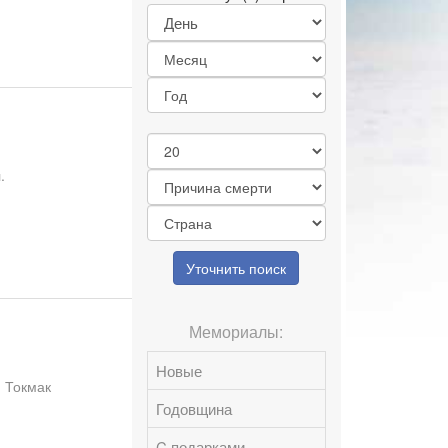
.
Уточнить поиск
Мемориалы:
Новые
> Токмак
Годовщина
C подарками