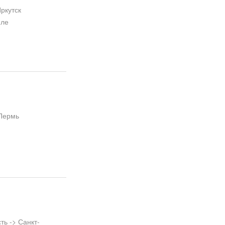
ркутск
иле
 Пермь
ь -> Санкт-