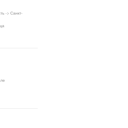
ь -> Санкт-
дца
иле