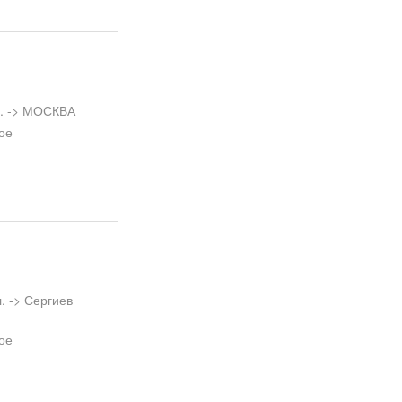
л. -> МОСКВА
ое
. -> Сергиев
ое