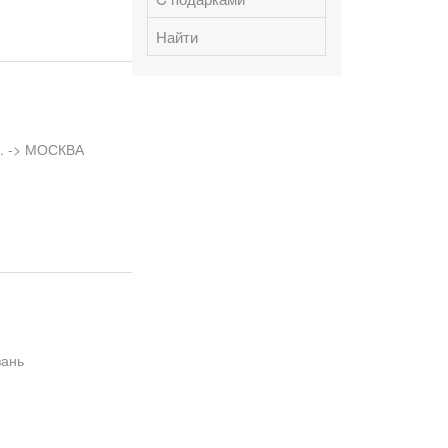
Найти
л. -> МОСКВА
зань