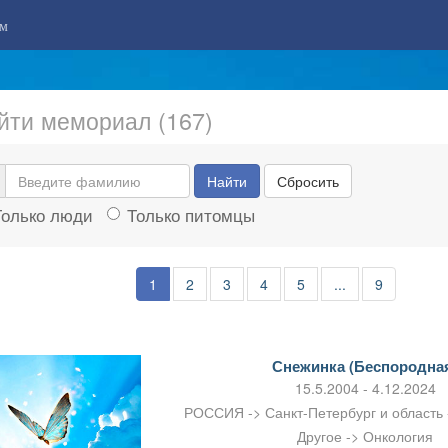
м
йти мемориал (167)
Найти
Сбросить
Только люди
Только питомцы
1
2
3
4
5
...
9
Снежинка (Беспородна
15.5.2004 - 4.12.2024
РОССИЯ -> Санкт-Петербург и область
Другое -> Онкология