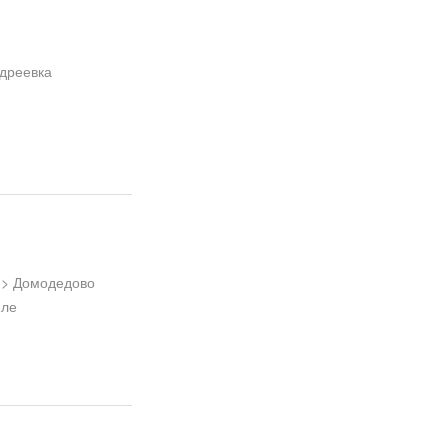
ндреевка
-> Домодедово
иле