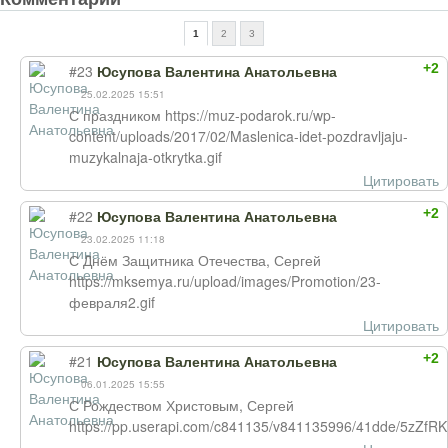
1
2
3
+2
#23
Юсупова Валентина Анатольевна
25.02.2025 15:51
С праздником https://muz-podarok.ru/wp-
content/uploads/2017/02/Maslenica-idet-pozdravljaju-
muzykalnaja-otkrytka.gif
Цитировать
+2
#22
Юсупова Валентина Анатольевна
23.02.2025 11:18
С Днём Защитника Отечества, Сергей
https://mksemya.ru/upload/images/Promotion/23-
февраля2.gif
Цитировать
+2
#21
Юсупова Валентина Анатольевна
06.01.2025 15:55
С Рождеством Христовым, Сергей
https://pp.userapi.com/c841135/v841135996/41dde/5zZfRK