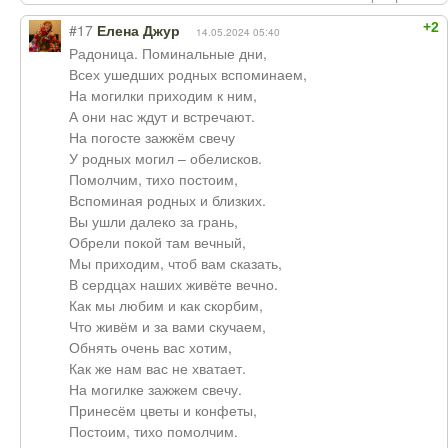
+2
#17
Елена Джур
14.05.2024 05:40
Радоница. Поминальные дни,
Всех ушедших родных вспоминаем,
На могилки приходим к ним,
А они нас ждут и встречают.
На погосте зажжём свечу
У родных могил – обелисков.
Помолчим, тихо постоим,
Вспоминая родных и близких.
Вы ушли далеко за грань,
Обрели покой там вечный,
Мы приходим, чтоб вам сказать,
В сердцах наших живёте вечно.
Как мы любим и как скорбим,
Что живём и за вами скучаем,
Обнять очень вас хотим,
Как же нам вас не хватает.
На могилке зажжем свечу.
Принесём цветы и конфеты,
Постоим, тихо помолчим.