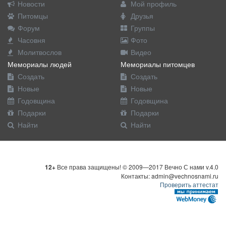
Новости
Мой профиль
Питомцы
Друзья
Форум
Группы
Часовня
Фото
Молитвослов
Видео
Мемориалы людей
Мемориалы питомцев
Создать
Создать
Новые
Новые
Годовщина
Годовщина
Подарки
Подарки
Найти
Найти
12+
Все права защищены! © 2009—2017 Вечно С нами v.4.0
Контакты: admin@vechnosnami.ru
Проверить аттестат