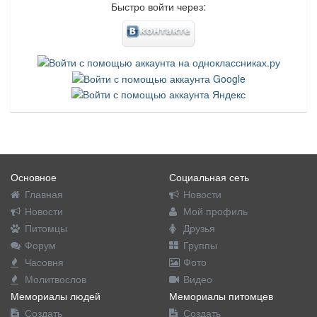
Быстро войти через:
Основное
Социальная сеть
Главная
Новости
Новости
Мой профиль
Питомцы
Друзья
Форум
Группы
Часовня
Фото
Молитвослов
Видео
Мемориалы людей
Мемориалы питомцев
Создать
Создать