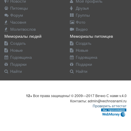
Новости
Мой профиль
Питомцы
Друзья
Форум
Группы
Часовня
Фото
Молитвослов
Видео
Мемориалы людей
Мемориалы питомцев
Создать
Создать
Новые
Новые
Годовщина
Годовщина
Подарки
Подарки
Найти
Найти
12+
Все права защищены! © 2009—2017 Вечно С нами v.4.0
Контакты: admin@vechnosnami.ru
Проверить аттестат