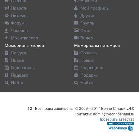
Главная
Новости
Новости
Мой профиль
Питомцы
Друзья
Форум
Группы
Часовня
Фото
Молитвослов
Видео
Мемориалы людей
Мемориалы питомцев
Создать
Создать
Новые
Новые
Годовщина
Годовщина
Подарки
Подарки
Найти
Найти
12+
Все права защищены! © 2009—2017 Вечно С нами v.4.0
Контакты: admin@vechnosnami.ru
Проверить аттестат