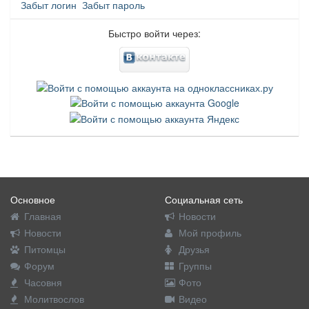
Забыт логин
Забыт пароль
Быстро войти через:
Основное
Социальная сеть
Главная
Новости
Новости
Мой профиль
Питомцы
Друзья
Форум
Группы
Часовня
Фото
Молитвослов
Видео