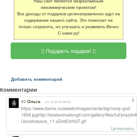
Наш сайт является безрекламным
некоммерческим проектом!
Все доходы от подарков целенаправленно идут на
содержание нашего сайта. Это помогает не
только сохранять, но улучшать и развивать Вечно
С нами.ру!
Подарить подарок!
Добавить комментарий
Комментарии
0
#2
Ольга
27.12.2018 06:53
https://www.davno.ru/assets/images/cards/big/noviy-god-
1959.jpghttp://bestanimationgif.com/gallery/files/full/pr
l.kondratyeva_17-sZe9E3rKdT.gif
Цитировать