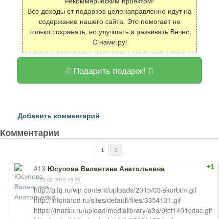
некоммерческим проектом!
Все доходы от подарков целенаправленно идут на
содержание нашего сайта. Это помогает не
только сохранять, но улучшать и развивать Вечно
С нами.ру!
Подарить подарок!
Добавить комментарий
Комментарии
1
2
+1
#13
Юсупова Валентина Анатольевна
20.02.2019 16:30
http://gifq.ru/wp-content/uploads/2015/03/skorbim.gif
http://infonarod.ru/sites/default/files/3354131.gif
https://marsu.ru/upload/medialibrary/a3a/9fcf1401cdac.gif