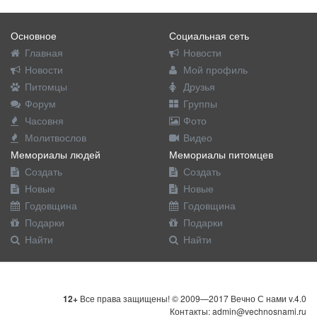
Основное
Социальная сеть
Главная
Новости
Новости
Мой профиль
Питомцы
Друзья
Форум
Группы
Часовня
Фото
Молитвослов
Видео
Мемориалы людей
Мемориалы питомцев
Создать
Создать
Новые
Новые
Годовщина
Годовщина
Подарки
Подарки
Найти
Найти
12+
Все права защищены! © 2009—2017 Вечно С нами v.4.0
Контакты: admin@vechnosnami.ru