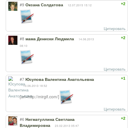
+2
#9
Оксана Солдатова
12.07.2015 15:12
Цитировать
+2
#8
мама Дениски Людмила
14.06.2013
08:10
Цитировать
+1
#7
Юсупова Валентина Анатольевна
13.06.2013 18:52
[url=http://mirgif.com/]
Цитировать
+2
#6
Нигматуллина Светлана
Владимировна
23.02.2013 05:47