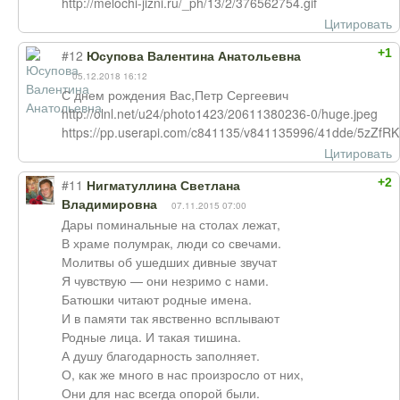
http://melochi-jizni.ru/_ph/13/2/376562754.gif
Цитировать
+1
#12
Юсупова Валентина Анатольевна
05.12.2018 16:12
С днем рождения Вас,Петр Сергеевич
http://olnl.net/u24/photo1423/20611380236-0/huge.jpeg
https://pp.userapi.com/c841135/v841135996/41dde/5zZfRK
Цитировать
+2
#11
Нигматуллина Светлана
Владимировна
07.11.2015 07:00
Дары поминальные на столах лежат,
В храме полумрак, люди со свечами.
Молитвы об ушедших дивные звучат
Я чувствую — они незримо с нами.
Батюшки читают родные имена.
И в памяти так явственно всплывают
Родные лица. И такая тишина.
А душу благодарность заполняет.
О, как же много в нас произросло от них,
Они для нас всегда опорой были.