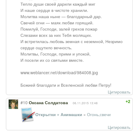
Тепло души своей дарили каждый миг
И наше сердце в чистоте хранили.
Молитва наша ныне — благодарный дар.
Свечей огни — маяк любви горящий.
Помилуй, Господи, залей грехов пожар
Слезами всех за них Тебя молящих.
И встретилась любовь земная с неземной, Незримо
сердце ощутило вечность.
Молитвы, Господи, прими и упокой,
И посели их со святыми вместе.
www.weblancer.net/download/984008.jpg
Божией благодати и Вселенской любви Петру!
Цитировать
+2
#10
Оксана Солдатова
06.11.2015 13:48
Открытки » Анимашки
»
Огонь,свечи
Цитировать