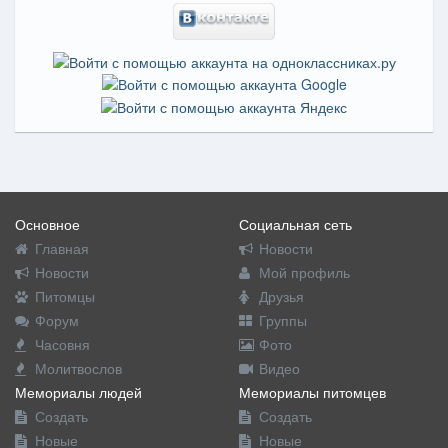
Основное
Социальная сеть
Главная
Новости
Новости
Мой профиль
Питомцы
Друзья
Форум
Группы
Часовня
Фото
Молитвослов
Видео
Мемориалы людей
Мемориалы питомцев
Создать
Создать
Новые
Новые