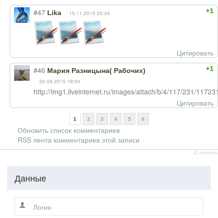
+1
#47
Lika
15.11.2015 20:34
Цитировать
+1
#46
Мария Разницына( Рабочих)
20.09.2015 19:04
http://img1.liveinternet.ru/images/attach/b/4/117/231/117
Цитировать
1
2
3
4
5
6
Обновить список комментариев
RSS лента комментариев этой записи
JComments
Данные