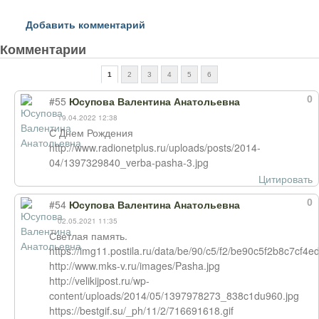
Добавить комментарий
Комментарии
1
2
3
4
5
6
0
#55
Юсупова Валентина Анатольевна
19.04.2022 12:38
С Днем Рождения
http://www.radionetplus.ru/uploads/posts/2014-
04/1397329840_verba-pasha-3.jpg
Цитировать
0
#54
Юсупова Валентина Анатольевна
02.05.2021 11:35
Светлая память.
https://img11.postila.ru/data/be/90/c5/f2/be90c5f2b8c7
http://www.mks-v.ru/images/Pasha.jpg
http://velikijpost.ru/wp-
content/uploads/2014/05/1397978273_838c1du960.jpg
https://bestgif.su/_ph/11/2/716691618.gif