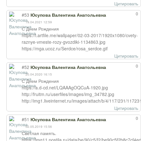
Цитировать
0
#53
Юсупова Валентина Анатольевна
19.04.2021 12:59
С Днем Рождения
https://i.artfile.me/wallpaper/02-03-2017/1920x1080/cvety-
raznye-vmeste-rozy-gvozdiki-1134863.jpg
https://mga.ucoz.ru/Serdce/rosa_serdce.gif
Цитировать
0
#52
Юсупова Валентина Анатольевна
20.04.2020 16:15
С Днем Рождения
https://a.d-cd.net/LQAAAgOQCuA-1920.jpg
http://fruitm.ru/userfiles/images/img_34782.jpg
http://img1.liveinternet.ru/images/attach/b/4/117/231/117
Цитировать
0
#51
Юсупова Валентина Анатольевна
02.05.2019 15:56
Светлая память.
https://img11.postila.ru/data/be/90/c5/f2/be90c5f2b8c7