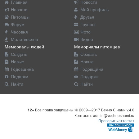
Главная
Новости
Новости
Мой профиль
Питомцы
Друзья
Форум
Группы
Часовня
Фото
Молитвослов
Видео
Мемориалы людей
Мемориалы питомцев
Создать
Создать
Новые
Новые
Годовщина
Годовщина
Подарки
Подарки
Найти
Найти
12+
Все права защищены! © 2009—2017 Вечно С нами v.4.0
Контакты: admin@vechnosnami.ru
Проверить аттестат