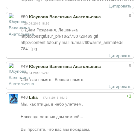
Цитировать
0
#50
Юсупова Валентина Анатольевна
20.04.2019 18:36
С Днем Рождения, Лешенька
https://bestgif.su/_ph/18/2/730729469.gif
http://content.foto.my.mail.ru/mail/60warm/_animated/i-
7841.jpg
Цитировать
0
#49
Юсупова Валентина Анатольевна
20.04.2016 14:45
Светлая память. Вечная память.
Цитировать
+1
#48
Lika
17.11.2015 15:19
Мы, как птицы, в небо улетаем,
Навсегда оставив дом земной...
Вы простите, что вас мы покидаем,