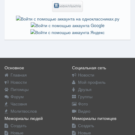
Основное
Социальная сеть
Главная
Новости
Новости
Мой профиль
Питомцы
Друзья
Форум
Группы
Часовня
Фото
Молитвослов
Видео
Мемориалы людей
Мемориалы питомцев
Создать
Создать
Новые
Новые