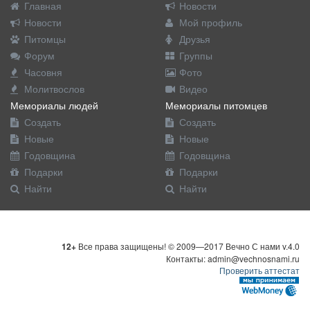
Главная
Новости
Новости
Мой профиль
Питомцы
Друзья
Форум
Группы
Часовня
Фото
Молитвослов
Видео
Мемориалы людей
Мемориалы питомцев
Создать
Создать
Новые
Новые
Годовщина
Годовщина
Подарки
Подарки
Найти
Найти
12+
Все права защищены! © 2009—2017 Вечно С нами v.4.0
Контакты: admin@vechnosnami.ru
Проверить аттестат