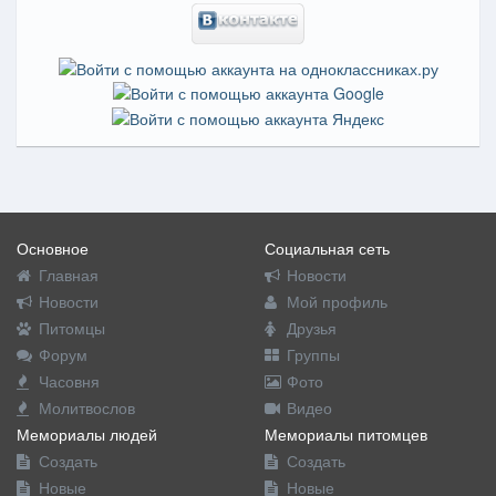
Основное
Социальная сеть
Главная
Новости
Новости
Мой профиль
Питомцы
Друзья
Форум
Группы
Часовня
Фото
Молитвослов
Видео
Мемориалы людей
Мемориалы питомцев
Создать
Создать
Новые
Новые